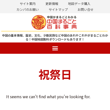
サイト案内
更新情報
地図データ購入
カンパのお願い
サイトマップ
お問い合せ
コ
ン
テ
ン
中国の基本情報、歴史、文化、少数民族など中国のあれやこれやがまるごとわか
る！
中国地図無料ダウンロードもあります！
ツ
へ
ス
キ
ッ
祝祭日
プ
It seems we can't find what you're looking for.