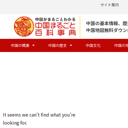
サイト案内
コ
中国の基本情報、歴
ン
中国地図無料ダウン
テ
ン
中国の概要
中国の歴史
中国文化
中国の
ツ
へ
ス
キ
ッ
プ
It seems we can't find what you're
looking for.