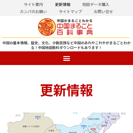
サイト案内
更新情報
地図データ購入
カンパのお願い
サイトマップ
お問い合せ
コ
ン
テ
ン
中国の基本情報、歴史、文化、少数民族など中国のあれやこれやがまるごとわか
る！
中国地図無料ダウンロードもあります！
ツ
へ
ス
キ
ッ
更新情報
プ