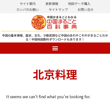
サイト案内
更新情報
地図データ購入
カンパのお願い
サイトマップ
お問い合せ
コ
ン
テ
ン
中国の基本情報、歴史、文化、少数民族など中国のあれやこれやがまるごとわか
る！
中国地図無料ダウンロードもあります！
ツ
へ
ス
キ
ッ
北京料理
プ
It seems we can't find what you're looking for.