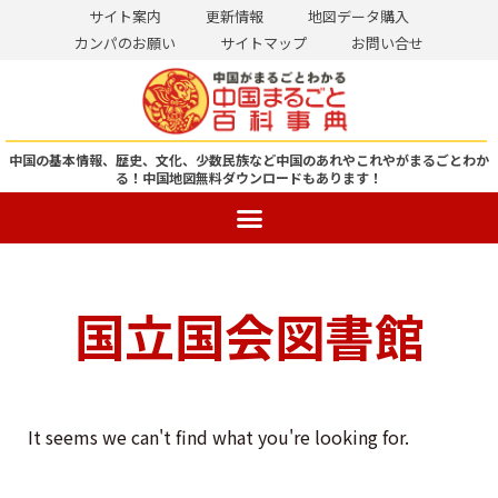
サイト案内
更新情報
地図データ購入
カンパのお願い
サイトマップ
お問い合せ
コ
ン
テ
ン
中国の基本情報、歴史、文化、少数民族など中国のあれやこれやがまるごとわか
る！
中国地図無料ダウンロードもあります！
ツ
へ
ス
キ
ッ
国立国会図書館
プ
It seems we can't find what you're looking for.