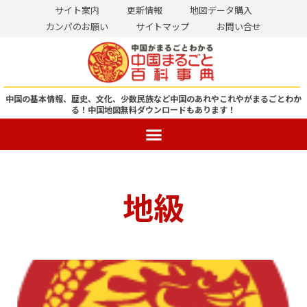
サイト案内
更新情報
地図データ購入
カンパのお願い
サイトマップ
お問い合せ
コ
ン
テ
ン
中国の基本情報、歴史、文化、少数民族など中国のあれやこれやがまるごとわか
る！
中国地図無料ダウンロードもあります！
ツ
へ
ス
キ
ッ
地級
プ