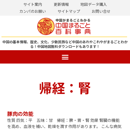
サイト案内
更新情報
地図データ購入
カンパのお願い
サイトマップ
お問い合せ
コ
ン
テ
ン
中国の基本情報、歴史、文化、少数民族など中国のあれやこれやがまるごとわか
る！
中国地図無料ダウンロードもあります！
ツ
へ
ス
キ
ッ
帰経：腎
プ
豚肉の効能
性質 四気：平 五味：甘 帰経：脾・胃・腎 効果 腎臓の機能
を高め、血液を補い、乾燥を潤す作用があります。 こんな病気