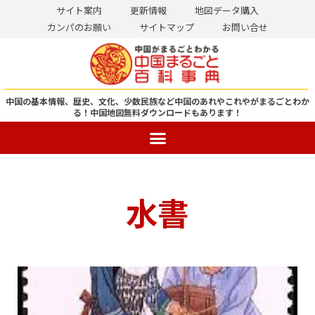
サイト案内
更新情報
地図データ購入
カンパのお願い
サイトマップ
お問い合せ
コ
ン
テ
ン
中国の基本情報、歴史、文化、少数民族など中国のあれやこれやがまるごとわか
る！
中国地図無料ダウンロードもあります！
ツ
へ
ス
キ
ッ
水書
プ