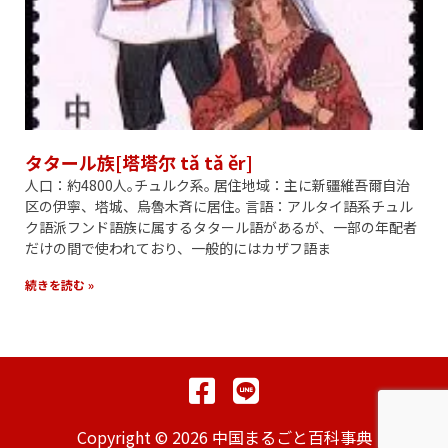
タタール族[塔塔尔 tǎ tǎ ěr]
人口：約4800人｡チュルク系｡ 居住地域：主に新疆維吾爾自治
区の伊寧、塔城、烏魯木斉に居住｡ 言語：アルタイ語系チュル
ク語派フンド語族に属するタタール語があるが、一部の年配者
だけの間で使われており、一般的にはカザフ語ま
続きを読む »
Copyright © 2026 中国まるごと百科事典