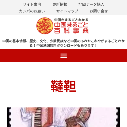
サイト案内
更新情報
地図データ購入
カンパのお願い
サイトマップ
お問い合せ
コ
ン
テ
ン
中国の基本情報、歴史、文化、少数民族など中国のあれやこれやがまるごとわか
る！
中国地図無料ダウンロードもあります！
ツ
へ
ス
キ
ッ
韃靼
プ