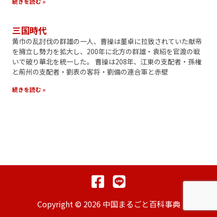
続きを読む »
三国時代
黄巾の乱討伐の群雄の一人、曹操は董卓に拉致されていた献帝
を擁立し勢力を拡大し、200年に北方の群雄・袁紹を官渡の戦
いで破り華北を統一した。 曹操は208年、江東の支配者・孫権
と荊州の支配者・劉表の客将・劉備の連合軍と赤壁
続きを読む »
Copyright © 2026 中国まるごと百科事典