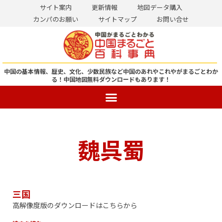
サイト案内
更新情報
地図データ購入
カンパのお願い
サイトマップ
お問い合せ
コ
ン
テ
ン
中国の基本情報、歴史、文化、少数民族など中国のあれやこれやがまるごとわか
る！
中国地図無料ダウンロードもあります！
ツ
へ
ス
キ
ッ
魏呉蜀
プ
三国
高解像度版のダウンロードはこちらから