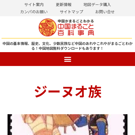
サイト案内
更新情報
地図データ購入
カンパのお願い
サイトマップ
お問い合せ
コ
ン
テ
ン
中国の基本情報、歴史、文化、少数民族など中国のあれやこれやがまるごとわか
る！
中国地図無料ダウンロードもあります！
ツ
へ
ス
キ
ッ
ジーヌオ族
プ