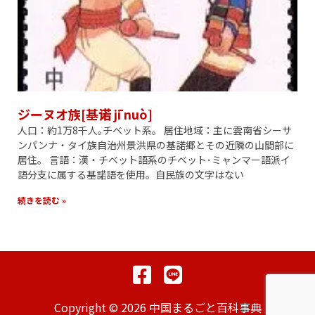
ジーヌオ族[基诺 jī nuò]
人口：約1万8千人｡チベット系。 居住地域：主に雲南省シーサ
ンパンナ・タイ族自治州景洪県の基諾郷とその近隣の山間部に
居住。 言語：漢・チベット語系のチベット･ミャンマー語派イ
語分支に属する基諾語を使用。自民族の文字はない
続きを読む »
Copyright © 2026 中国まるごと百科事典