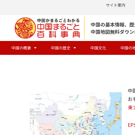
サイト案内
コ
中国の基本情報、歴
ン
中国地図無料ダウン
テ
ン
中国の概要
中国の歴史
中国文化
中国の
ツ
へ
ス
キ
ッ
中
プ
お
東
E