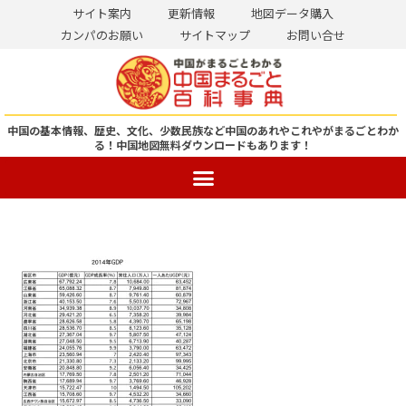
サイト案内
更新情報
地図データ購入
カンパのお願い
サイトマップ
お問い合せ
コ
ン
テ
ン
中国の基本情報、歴史、文化、少数民族など中国のあれやこれやがまるごとわか
る！
中国地図無料ダウンロードもあります！
ツ
へ
ス
キ
ッ
プ