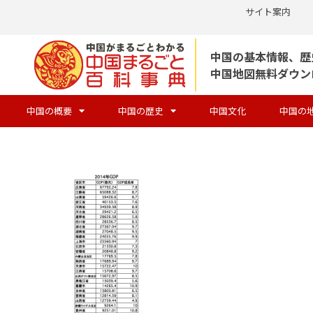
サイト案内
コ
中国の基本情報、歴
ン
中国地図無料ダウン
テ
ン
中国の概要
中国の歴史
中国文化
中国の
ツ
へ
ス
キ
ッ
プ