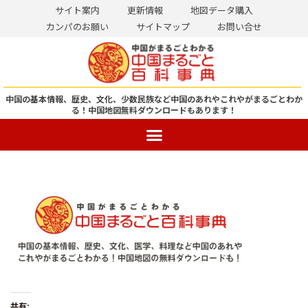
サイト案内
更新情報
地図データ購入
カンパのお願い
サイトマップ
お問い合せ
コ
ン
テ
ン
中国の基本情報、歴史、文化、少数民族など中国のあれやこれやがまるごとわか
る！
中国地図無料ダウンロードもあります！
ツ
へ
ス
キ
ッ
プ
共有: