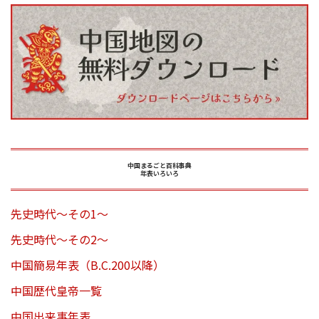
中国まるごと百科事典
年表いろいろ
先史時代～その1～
先史時代～その2～
中国簡易年表（B.C.200以降）
中国歴代皇帝一覧
中国出来事年表