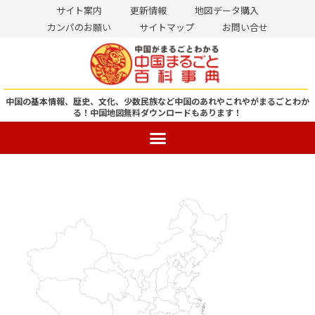
サイト案内
更新情報
地図データ購入
カンパのお願い
サイトマップ
お問い合せ
コ
ン
テ
ン
中国の基本情報、歴史、文化、少数民族など中国のあれやこれやがまるごとわか
る！
中国地図無料ダウンロードもあります！
ツ
へ
ス
キ
ッ
プ