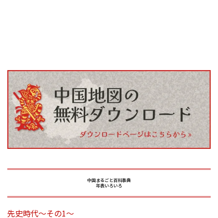
中国まるごと百科事典
年表いろいろ
先史時代～その1～