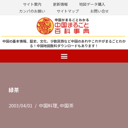
サイト案内
更新情報
地図データ購入
カンパのお願い
サイトマップ
お問い合せ
コ
ン
テ
ン
中国の基本情報、歴史、文化、少数民族など中国のあれやこれやがまるごとわか
る！
中国地図無料ダウンロードもあります！
ツ
へ
ス
キ
ッ
プ
緑茶
2003/04/01
中国料理
,
中国茶