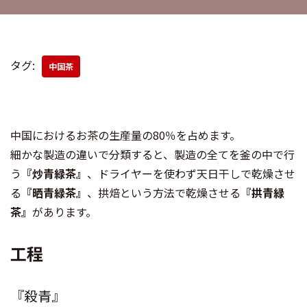
タグ:
中国茶
中国におけるお茶の生産量の80％を占めます。
細かな製造の違いで分類すると、製造の全てを釜の中で行
う
『炒青緑茶』
、ドライヤーを使わず天日干しで乾燥させ
る
『晒青緑茶』
、拱焙という方法で乾燥させる
『拱青緑
茶』
があります。
工程
『殺青』