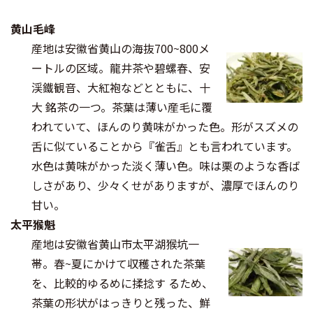
黄山毛峰
産地は安徽省黄山の海抜700~800メ
ートルの区域。龍井茶や碧螺春、安
渓鐵観音、大紅袍などとともに、十
大 銘茶の一つ。茶葉は薄い産毛に覆
われていて、ほんのり黄味がかった色。形がスズメの
舌に似ていることから『雀舌』とも言われています。
水色は黄味がかった淡く薄い色。味は栗のような香ば
しさがあり、少々くせがありますが、濃厚でほんのり
甘い。
太平猴魁
産地は安徽省黄山市太平湖猴坑一
帯。春~夏にかけて収穫された茶葉
を、比較的ゆるめに揉捻す るため、
茶葉の形状がはっきりと残った、鮮