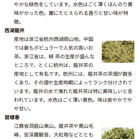
やかな緑色をしています。水色はごく薄くほんのり黄
味がかった色。蘭にたとえられる香りと甘い味が特
徴。
西湖龍井
産地は浙江省杭州西湖周山地。中国
では最もポピュラーで人気の高いお
茶。浙江省は、緑 茶の生産が盛んな
ところで、とくに杭州は、龍井茶の
産地として有名です。杭州には、龍井茶の茶畑が数多
くあり、その畑や生産時期によってランク分けされて
います。龍井の水で淹れた龍井茶は特に美味しいと言
われています。水色はごく薄い黄色。味は爽やかでや
や甘い。
碧螺春
江蘇省洞庭山東山。龍井茶や黄山毛
峰、安渓鐵観音、大紅袍などととも