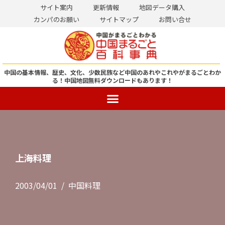
サイト案内
更新情報
地図データ購入
カンパのお願い
サイトマップ
お問い合せ
コ
ン
テ
ン
中国の基本情報、歴史、文化、少数民族など中国のあれやこれやがまるごとわか
る！
中国地図無料ダウンロードもあります！
ツ
へ
ス
キ
ッ
プ
上海料理
2003/04/01
中国料理