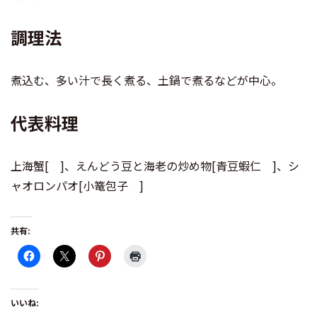
調理法
煮込む、多い汁で長く煮る、土鍋で煮るなどが中心。
代表料理
上海蟹[ ]、えんどう豆と海老の炒め物[青豆蝦仁 ]、シ
ャオロンパオ[小篭包子 ]
共有:
いいね: