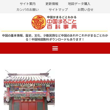
サイト案内
更新情報
地図データ購入
カンパのお願い
サイトマップ
お問い合せ
コ
ン
テ
ン
中国の基本情報、歴史、文化、少数民族など中国のあれやこれやがまるごとわか
る！
中国地図無料ダウンロードもあります！
ツ
へ
ス
キ
ッ
プ