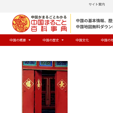
サイト案内
コ
中国の基本情報、歴
ン
中国地図無料ダウン
テ
ン
中国の概要
中国の歴史
中国文化
中国の
ツ
へ
ス
キ
ッ
プ