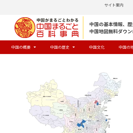
サイト案内
コ
中国の基本情報、歴
ン
中国地図無料ダウン
テ
ン
中国の概要
中国の歴史
中国文化
中国の
ツ
へ
ス
キ
ッ
プ