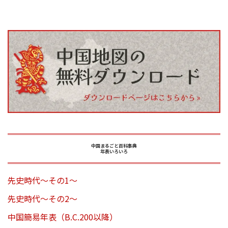
中国まるごと百科事典
年表いろいろ
先史時代～その1～
先史時代～その2～
中国簡易年表（B.C.200以降）