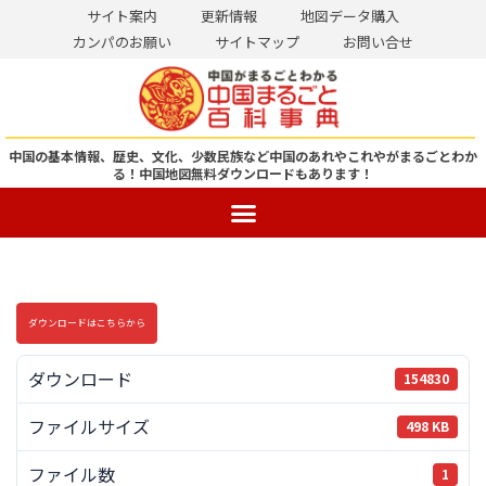
サイト案内
更新情報
地図データ購入
カンパのお願い
サイトマップ
お問い合せ
コ
ン
テ
ン
中国の基本情報、歴史、文化、少数民族など中国のあれやこれやがまるごとわか
る！
中国地図無料ダウンロードもあります！
ツ
へ
ス
キ
ッ
ダウンロードはこちらから
プ
ダウンロード
154830
ファイルサイズ
498 KB
ファイル数
1