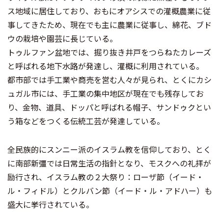
ス地域に居住しており、おもにオアシスでの灌概農業に従
事してきたため、現在でも主に農業に従事し、綿花、ブド
ウの栽培や園芸に長じている。
トゥルファン盆地では、掘り抜き井戸をつらねたカレーズ
と呼ばれる地下水路が発達し、灌概に利用されている。
都市部では手工業や商売を営む人々が見られ、とくにカシ
ュガル市には、手工業の集中地区が現在でも残存してお
り、金物、道具、ドッパと呼ばれる帽子、サンドゥクとい
う箱などをつくる伝統工芸が発達している。
全民族的にスンニー派のイスラム教を信仰しており、とく
に南部新彊では日常生活の指針となり、モスクへの礼拝が
励行され、イスラム教の２大祭り：ローザ節（イード・
ル・フィドル）とクルバン節（イード・ル・アドハー）も
盛大に挙行されている。