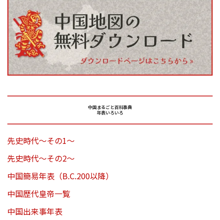
中国まるごと百科事典
年表いろいろ
先史時代～その1～
先史時代～その2～
中国簡易年表（B.C.200以降）
中国歴代皇帝一覧
中国出来事年表