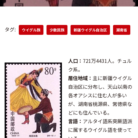
タグ:
ウイグル族
少数民族
新疆ウイグル自治区
湖南省
人口：
721万4431人。チュル
ク系。
居住地域：
主に新疆ウイグル
自治区に分布し、天山以南の
各オアシスに住む人が多い
が、湖南省桃源県、常徳県な
どにも住んでいる。
言語：
アルタイ語系突厥語派
に属するウイグル語を使って