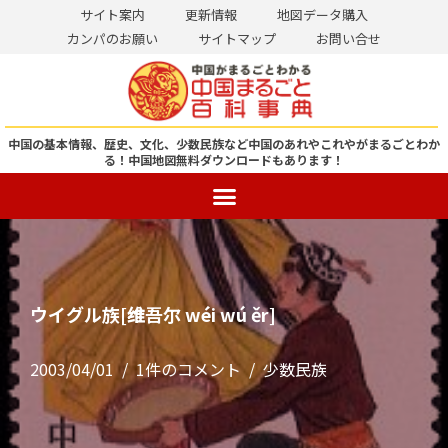
サイト案内
更新情報
地図データ購入
カンパのお願い
サイトマップ
お問い合せ
コ
ン
テ
ン
中国の基本情報、歴史、文化、少数民族など中国のあれやこれやがまるごとわか
る！
中国地図無料ダウンロードもあります！
ツ
へ
ス
キ
ッ
プ
ウイグル族[维吾尔 wéi wú ěr]
2003/04/01
1件のコメント
少数民族