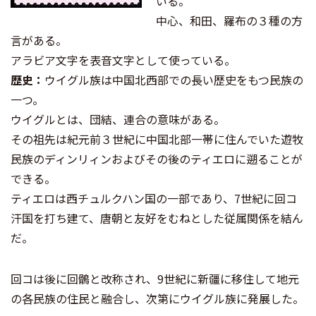
いる。
中心、和田、羅布の３種の方
言がある。
アラビア文字を表音文字として使っている。
歴史：
ウイグル族は中国北西部での長い歴史をもつ民族の
一つ。
ウイグルとは、団結、連合の意味がある。
その祖先は紀元前３世紀に中国北部一帯に住んでいた遊牧
民族のディンリィンおよびその後のティエロに遡ることが
できる。
ティエロは西チュルクハン国の一部であり、7世紀に回コ
汗国を打ち建て、唐朝と友好をむねとした従属関係を結ん
だ。
回コは後に回鶻と改称され、9世紀に新疆に移住して地元
の各民族の住民と融合し、次第にウイグル族に発展した。