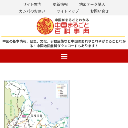
サイト案内
更新情報
地図データ購入
カンパのお願い
サイトマップ
お問い合せ
コ
ン
テ
ン
中国の基本情報、歴史、文化、少数民族など中国のあれやこれやがまるごとわか
る！
中国地図無料ダウンロードもあります！
ツ
へ
ス
キ
ッ
プ