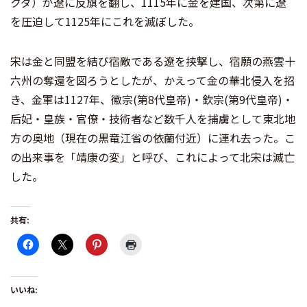
クダ）が遼に反旗を翻し、1115年に金を建国、次第に遼
を圧迫して1125年にこれを滅ぼした。
宋は金と同盟を結び宿敵である遼を挟撃し、宿願の燕雲十
六州の奪還を図ろうとしたが、かえって金の華北侵入を招
き、金軍は1127年、徽宗(第8代皇帝)・欽宗(第9代皇帝)・
后妃・皇族・官僚・技術者など数千人を捕虜として東北地
方の奥地（現在の黒竜江省の依蘭付近）に連れ去った。こ
の出来事を「靖康の変」と呼び、これによって北宋は滅亡
した。
共有:
いいね: