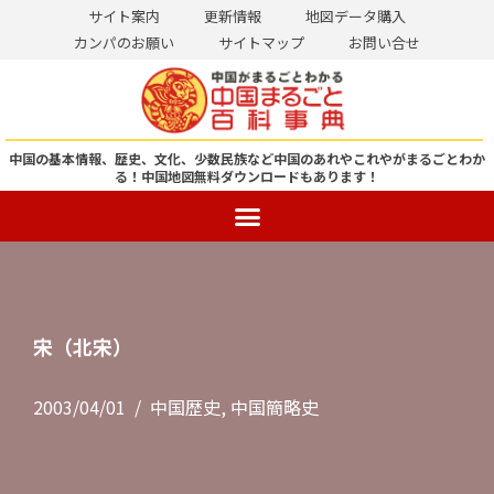
サイト案内
更新情報
地図データ購入
カンパのお願い
サイトマップ
お問い合せ
コ
ン
テ
ン
中国の基本情報、歴史、文化、少数民族など中国のあれやこれやがまるごとわか
る！
中国地図無料ダウンロードもあります！
ツ
へ
ス
キ
ッ
プ
宋（北宋）
2003/04/01
中国歴史
,
中国簡略史