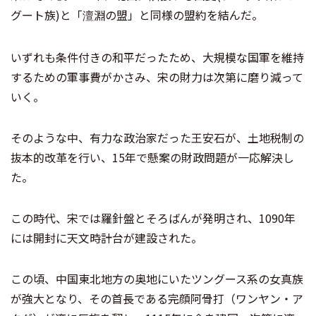
グート族)と「
淵の盟」と同様の盟約を結んだ。
澶
いずれも条件付きの和平だったため、大規模な国軍を維持
するための軍事費がかさみ、宋の財力は次第に磨り減って
いく。
そのような中、有力な政治家だった王安石が、土地税制の
抜本的改革を行い、15年で懸案の財政問題が一応解決し
た。
この時代、宋では羅針盤とそろばんが発明され、1090年
には開封に天文時計台が建設された。
この頃、中国東北地方の奥地にいたツングース系の女真族
が強大となり、その首長である完顔阿骨打（ワンヤン・ア