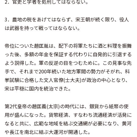
2．官吏と学者を処刑してはならない。
3．農地の税をあげてはならず、宋王朝が続く限り、役人
は武器を持って戦ってはならない。
帝位についた趙匡胤は、配下の将軍たちに酒と料理を振舞
った後、多額の年金を保証する代わりに自発的に引退する
よう説得した。軍の反逆の目をつむために。この見事な先
手で、それまで200年続いた地方軍閥の勢力がそがれ、科
挙試験に合格した文人官僚(士大夫)が政治の中心となり、
宋は平穏に国内を統治できた。
第2代皇帝の趙匡義(太宗)の時代には、銀貨から紙幣の使
用が盛んになった。貨幣経済、すなわち流通経済が活発に
なると共に、広範な地域を結ぶ交通網が必要になり、黄河
や長江を南北に結ぶ大運河が開通した。