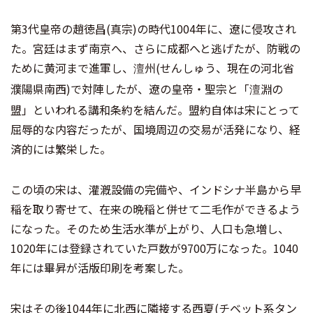
第3代皇帝の趙徳昌(真宗)の時代1004年に、遼に侵攻され
た。宮廷はまず南京へ、さらに成都へと逃げたが、防戦の
ために黄河まで進軍し、
州(せんしゅう、現在の河北省
澶
濮陽県南西)で対陣したが、遼の皇帝・聖宗と「
淵の
澶
盟」といわれる講和条約を結んだ。盟約自体は宋にとって
屈辱的な内容だったが、国境周辺の交易が活発になり、経
済的には繁栄した。
この頃の宋は、灌漑設備の完備や、インドシナ半島から早
稲を取り寄せて、在来の晩稲と併せて二毛作ができるよう
になった。そのため生活水準が上がり、人口も急増し、
1020年には登録されていた戸数が9700万になった。1040
年には畢昇が活版印刷を考案した。
宋はその後1044年に北西に隣接する西夏(チベット系タン