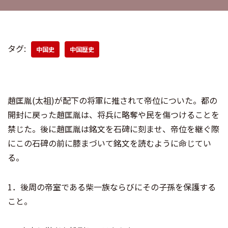
タグ:
中国史
中国歴史
趙匡胤(太祖)が配下の将軍に推されて帝位についた。都の
開封に戻った趙匡胤は、将兵に略奪や民を傷つけることを
禁じた。後に趙匡胤は銘文を石碑に刻ませ、帝位を継ぐ際
にこの石碑の前に膝まづいて銘文を読むように命じてい
る。
1．後周の帝室である柴一族ならびにその子孫を保護する
こと。