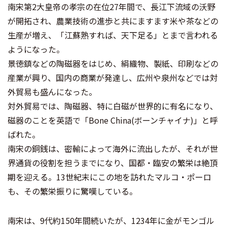
南宋第2大皇帝の孝宗の在位27年間で、長江下流域の沃野
が開拓され、農業技術の進歩と共にますます米や茶などの
生産が増え、「江蘇熟すれば、天下足る」とまで言われる
ようになった。
景徳鎮などの陶磁器をはじめ、絹織物、製紙、印刷などの
産業が興り、国内の商業が発達し、広州や泉州などでは対
外貿易も盛んになった。
対外貿易では、陶磁器、特に白磁が世界的に有名になり、
磁器のことを英語で「Bone China(ボーンチャイナ)」と呼
ばれた。
南宋の銅銭は、密輸によって海外に流出したが、それが世
界通貨の役割を担うまでになり、国都・臨安の繁栄は絶頂
期を迎える。13世紀末にこの地を訪れたマルコ・ポーロ
も、その繁栄振りに驚嘆している。
南宋は、9代約150年間続いたが、1234年に金がモンゴル