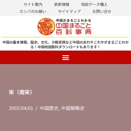
サイト案内
更新情報
地図データ購入
カンパのお願い
サイトマップ
お問い合せ
コ
ン
テ
ン
中国の基本情報、歴史、文化、少数民族など中国のあれやこれやがまるごとわか
る！
中国地図無料ダウンロードもあります！
ツ
へ
ス
キ
ッ
プ
宋（南宋）
2003/04/01
中国歴史
,
中国簡略史