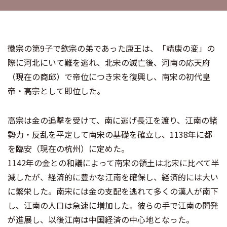
徽宗の第9子で欽宗の弟であった康王は、「靖康の変」の
際に河北にいて難を逃れ、北宋の滅亡後、河南の応天府
（現在の商邱）で帝位につき宋を復興し、南宋の初代皇
帝・高宗として即位した。
高宗は金の追撃を受けて、南に逃げ長江を渡り、江南の諸
勢力・反乱を平定して南宋の基礎を確立し、1138年に都
を臨安（現在の杭州）に定めた。
1142年の金との和議によって南宋の領土は北宋に比べて半
減したが、経済的に豊かな江南を確保し、経済的には大い
に繁栄した。南宋には金の支配を逃れて多くの漢人が南下
し、江南の人口は急速に増加した。彼らの手で江南の開発
が進展し、以後江南は中国経済の中心地となった。