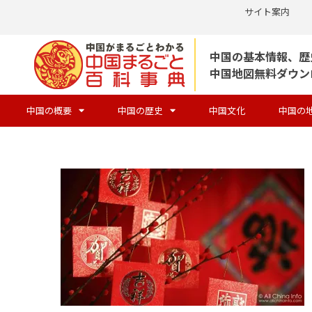
サイト案内
コ
中国の基本情報、歴
ン
中国地図無料ダウン
テ
ン
中国の概要
中国の歴史
中国文化
中国の
ツ
へ
ス
キ
ッ
プ