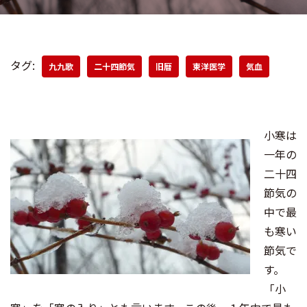
タグ:
九九歌
二十四節気
旧暦
東洋医学
気血
小寒は
一年の
二十四
節気の
中で最
も寒い
節気で
す。
「小