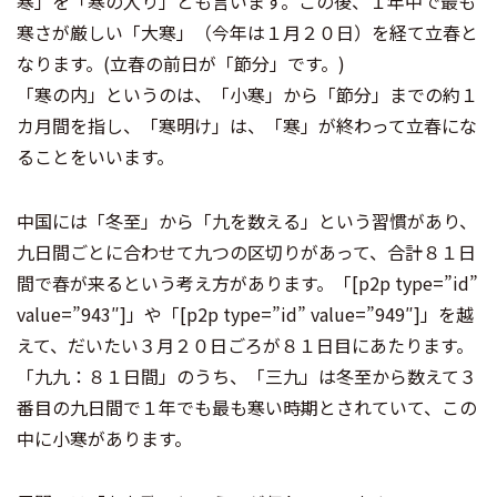
寒」を「寒の入り」とも言います。この後、１年中で最も
寒さが厳しい「大寒」（今年は１月２０日）を経て立春と
なります。(立春の前日が「節分」です。)
「寒の内」というのは、「小寒」から「節分」までの約１
カ月間を指し、「寒明け」は、「寒」が終わって立春にな
ることをいいます。
中国には「冬至」から「九を数える」という習慣があり、
九日間ごとに合わせて九つの区切りがあって、合計８１日
間で春が来るという考え方があります。「[p2p type=”id”
value=”943″]」や「[p2p type=”id” value=”949″]」を越
えて、だいたい３月２０日ごろが８１日目にあたります。
「九九：８１日間」のうち、「三九」は冬至から数えて３
番目の九日間で１年でも最も寒い時期とされていて、この
中に小寒があります。