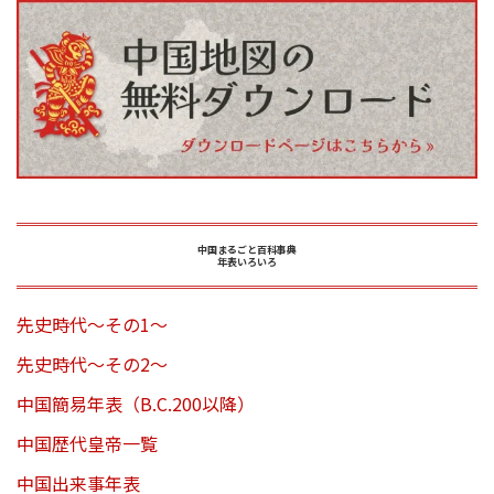
中国まるごと百科事典
年表いろいろ
先史時代～その1～
先史時代～その2～
中国簡易年表（B.C.200以降）
中国歴代皇帝一覧
中国出来事年表