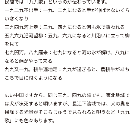
民間では「九九歌」というのが伝わっています。
一九二九不出手：一九、二九になると手が伸ばせないくら
い寒くなり
三九四九河上走：三九、四九になると河も氷で覆われる
五九六九沿河望柳：五九、六九になると川沿いに立って柳
を見て
七九開河，八九雁来：七九になると河の氷が解け、八九に
なると燕がやって来る
九九又一九，耕牛遍地走：九九が過ぎると、農耕牛があち
こちで目に付くようになる
広い中国ですから、同じ三九、四九の頃でも、東北地域で
は犬が凍死すると唄いますが、長江下流域では、犬の糞を
掃除する光景がそこらじゅうで見られると唄うなど「九九
歌」にも色々あります。