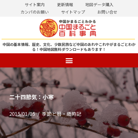
サイト案内
更新情報
地図データ購入
カンパのお願い
サイトマップ
お問い合せ
コ
ン
テ
ン
中国の基本情報、歴史、文化、少数民族など中国のあれやこれやがまるごとわか
る！
中国地図無料ダウンロードもあります！
ツ
へ
ス
キ
ッ
プ
二十四節気：小寒
2015/01/05
季節と暦・歳時記