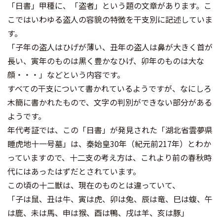
「日書」甲種に、「盗者」という題の文章があります。こ
こではいわゆる盗人の容貌の特徴を干支別に記述していま
す。
「子年の盗人はひげが薄い、丑年の盗人は鼻が大きく首が
長い、寅年のものは黒く豊かなひげ、卯年のものは大な
顔・・・」などという内容です。
すべての干支について書かれているようですが、なにしろ
木簡に書かれたもので、文字の判別ができない部分がある
ようです。
年代考証では、この「日書」が発見された「湖北省雲夢県
睡虎地十一号墓」は、秦始皇30年（紀元前217年）とわか
っていますので、十二支の考え方は、これより前の春秋時
代にはあったはずだとされています。
この頃の十二獣は、現在のものとは違っていて、
「子は鼠、丑は牛、寅は虎、卯は兔、辰は竜、巳は蝮、午
は鹿、未は馬、申は猴、酉は鴨、戌は羊、亥は豚」