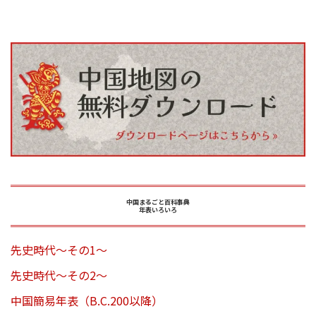
中国まるごと百科事典
年表いろいろ
先史時代～その1～
先史時代～その2～
中国簡易年表（B.C.200以降）