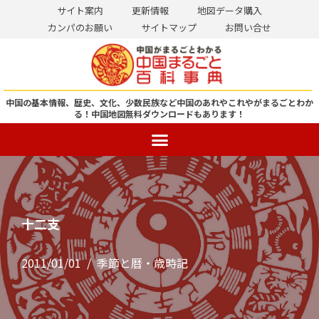
サイト案内
更新情報
地図データ購入
カンパのお願い
サイトマップ
お問い合せ
コ
ン
テ
ン
中国の基本情報、歴史、文化、少数民族など中国のあれやこれやがまるごとわか
る！
中国地図無料ダウンロードもあります！
ツ
へ
ス
キ
ッ
プ
十二支
2011/01/01
季節と暦・歳時記