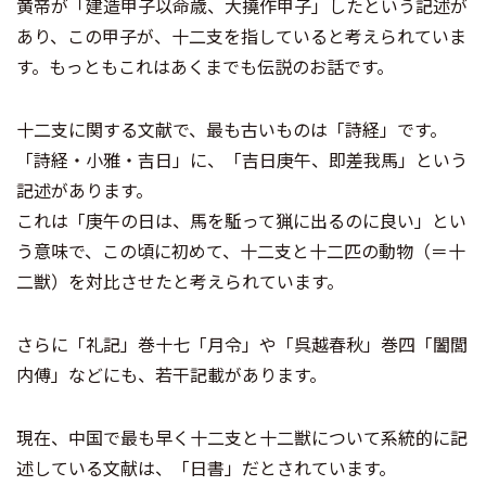
黄帝が「建造甲子以命歳、大撓作甲子」したという記述が
あり、この甲子が、十二支を指していると考えられていま
す。もっともこれはあくまでも伝説のお話です。
十二支に関する文献で、最も古いものは「詩経」です。
「詩経・小雅・吉日」に、「吉日庚午、即差我馬」という
記述があります。
これは「庚午の日は、馬を駈って猟に出るのに良い」とい
う意味で、この頃に初めて、十二支と十二匹の動物（＝十
二獣）を対比させたと考えられています。
さらに「礼記」巻十七「月令」や「呉越春秋」巻四「闔閭
内傅」などにも、若干記載があります。
現在、中国で最も早く十二支と十二獣について系統的に記
述している文献は、「日書」だとされています。