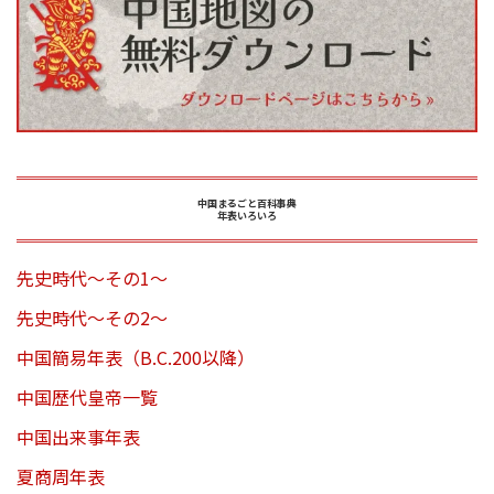
中国まるごと百科事典
年表いろいろ
先史時代～その1～
先史時代～その2～
中国簡易年表（B.C.200以降）
中国歴代皇帝一覧
中国出来事年表
夏商周年表