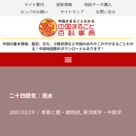
サイト案内
更新情報
地図データ購入
カンパのお願い
サイトマップ
お問い合せ
コ
ン
テ
ン
中国の基本情報、歴史、文化、少数民族など中国のあれやこれやがまるごとわか
る！
中国地図無料ダウンロードもあります！
ツ
へ
ス
キ
ッ
プ
二十四節気：雨水
2007/02/19
季節と暦・歳時記
,
東洋医学・中医学