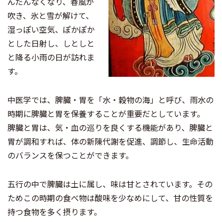
んだんなくなり、春風が
吹き、氷と雪が解けて、
湿っぽい空気、ぽかぽか
とした日射し、しとしと
と降る小雨の日が訪れま
す。
中医学では、脾臓・胃を「水・穀物の海」と呼び、雨水の
時期に脾臓と胃を保養することが重要だとしています。
脾臓と胃は、気・血の巡りを良くする機能があり、脾臓と
胃が調和すれば、体の新陳代謝を促進、調節し、生命活動
のバランスを保つことができます。
五行の中で脾臓は土に属し、味は甘とされています。その
ためこの時期の食べ物は酸味を少なめにして、甘の性質を
持つ食物を多く摂ります。