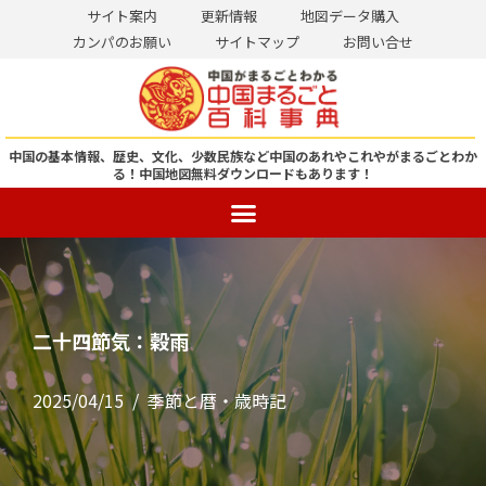
サイト案内
更新情報
地図データ購入
カンパのお願い
サイトマップ
お問い合せ
コ
ン
テ
ン
中国の基本情報、歴史、文化、少数民族など中国のあれやこれやがまるごとわか
る！
中国地図無料ダウンロードもあります！
ツ
へ
ス
キ
ッ
プ
二十四節気：穀雨
2025/04/15
季節と暦・歳時記