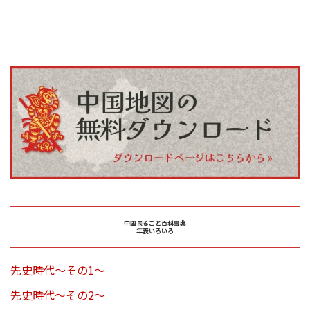
中国まるごと百科事典
年表いろいろ
先史時代～その1～
先史時代～その2～