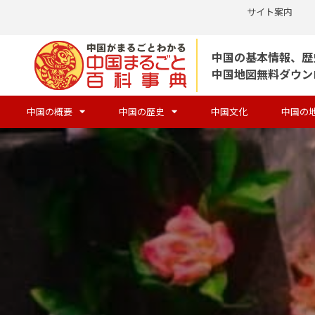
サイト案内
コ
中国の基本情報、歴
ン
中国地図無料ダウン
テ
ン
中国の概要
中国の歴史
中国文化
中国の
ツ
へ
ス
キ
ッ
プ