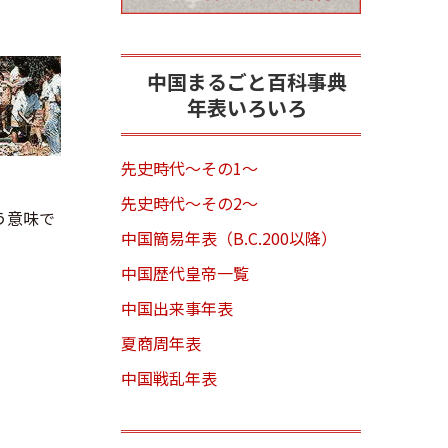
中国まるごと百科事典
年表いろいろ
先史時代～その1～
先史時代～その2～
う意味で
中国簡易年表（B.C.200以降）
中国歴代皇帝一覧
中国出来事年表
夏商周年表
中国戦乱年表