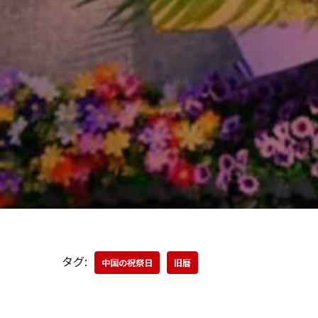
タグ:
中国の祝祭日
旧暦