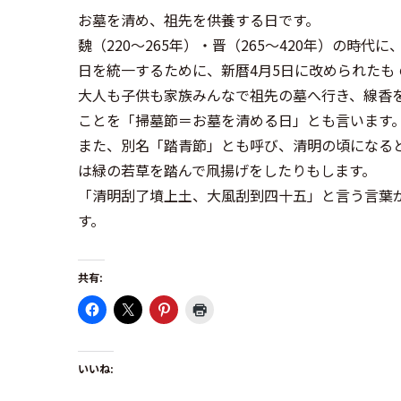
お墓を清め、祖先を供養する日です。
魏（220〜265年）・晋（265〜420年）の時
日を統一するために、新暦4月5日に改められたも 
大人も子供も家族みんなで祖先の墓へ行き、線香
ことを「掃墓節＝お墓を清める日」とも言います
また、別名「踏青節」とも呼び、清明の頃になると
は緑の若草を踏んで凧揚げをしたりもします。
「清明刮了墳上土、大風刮到四十五」と言う言葉
す。
共有:
いいね: