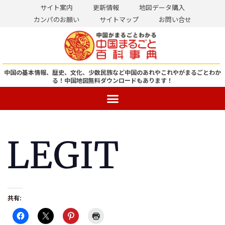
サイト案内
更新情報
地図データ購入
カンパのお願い
サイトマップ
お問い合せ
コ
ン
テ
ン
中国の基本情報、歴史、文化、少数民族など中国のあれやこれやがまるごとわか
る！
中国地図無料ダウンロードもあります！
ツ
へ
ス
キ
ッ
プ
共有: