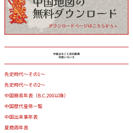
中国まるごと百科事典
年表いろいろ
先史時代～その1～
先史時代～その2～
中国簡易年表（B.C.200以降）
中国歴代皇帝一覧
中国出来事年表
夏商周年表