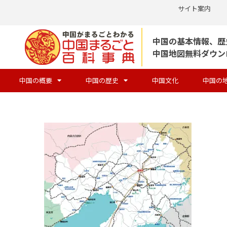
サイト案内
コ
中国の基本情報、歴
ン
中国地図無料ダウン
テ
ン
中国の概要
中国の歴史
中国文化
中国の
ツ
へ
ス
キ
ッ
プ