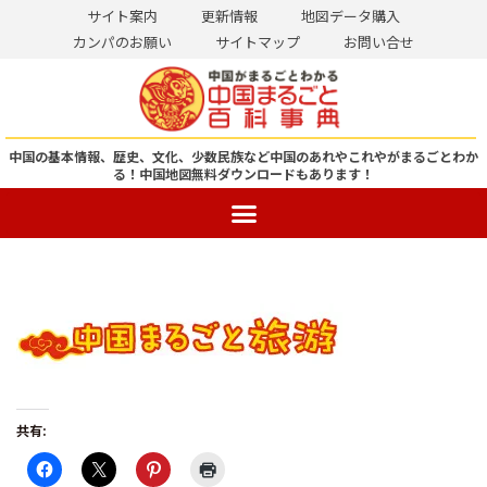
サイト案内
更新情報
地図データ購入
カンパのお願い
サイトマップ
お問い合せ
コ
ン
テ
ン
中国の基本情報、歴史、文化、少数民族など中国のあれやこれやがまるごとわか
る！
中国地図無料ダウンロードもあります！
ツ
へ
ス
キ
ッ
プ
共有: