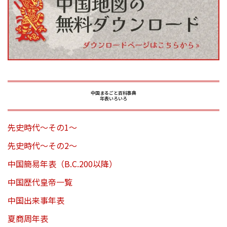
中国まるごと百科事典
年表いろいろ
先史時代～その1～
先史時代～その2～
中国簡易年表（B.C.200以降）
中国歴代皇帝一覧
中国出来事年表
夏商周年表