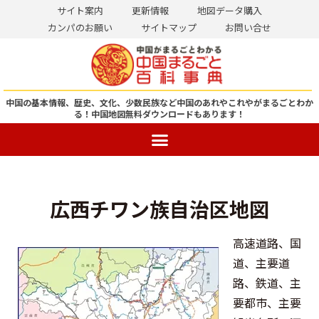
サイト案内
更新情報
地図データ購入
カンパのお願い
サイトマップ
お問い合せ
コ
ン
テ
ン
中国の基本情報、歴史、文化、少数民族など中国のあれやこれやがまるごとわか
る！
中国地図無料ダウンロードもあります！
ツ
へ
ス
キ
ッ
広西チワン族自治区地図
プ
高速道路、国
道、主要道
路、鉄道、主
要都市、主要