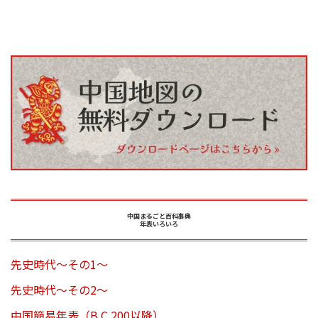
中国まるごと百科事典
年表いろいろ
先史時代～その1～
先史時代～その2～
中国簡易年表（B.C.200以降）