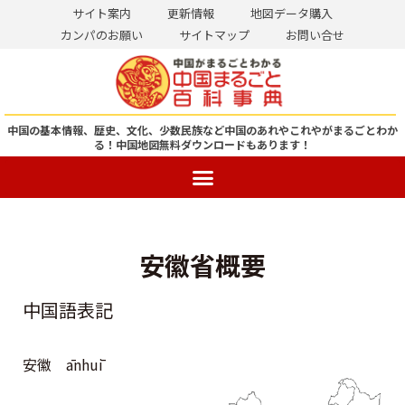
サイト案内
更新情報
地図データ購入
カンパのお願い
サイトマップ
お問い合せ
コ
ン
テ
ン
中国の基本情報、歴史、文化、少数民族など中国のあれやこれやがまるごとわか
る！
中国地図無料ダウンロードもあります！
ツ
へ
ス
キ
ッ
安徽省概要
プ
中国語表記
安徽 ānhuī