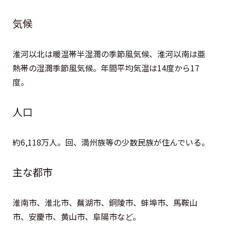
気候
淮河以北は暖温帯半湿潤の季節風気候、淮河以南は亜
熱帯の湿潤季節風気候。年間平均気温は14度から17
度。
人口
約6,118万人。回、満州族等の少数民族が住んでいる。
主な都市
淮南市、淮北市、蕪湖市、銅陵市、蚌埠市、馬鞍山
市、安慶市、黄山市、阜陽市など。