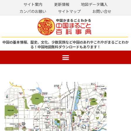
サイト案内
更新情報
地図データ購入
カンパのお願い
サイトマップ
お問い合せ
コ
ン
テ
ン
中国の基本情報、歴史、文化、少数民族など中国のあれやこれやがまるごとわか
る！
中国地図無料ダウンロードもあります！
ツ
へ
ス
キ
ッ
プ