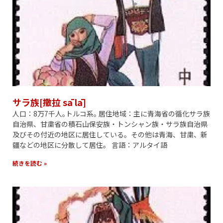
サラ族[撒拉 sā lā]
人口：8万7千人｡トルコ系｡ 居住地域：主に青海省の循化サラ族
自治県、甘粛省の積石山保安族・トンシャン族・サラ族自治県
及びその付近の地区に居住している。その他は青海、甘粛、新
疆などの地区に分散して居住。 言語：アルタイ語
続きを読む »