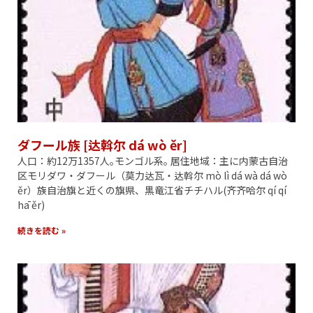
ダフール族 [达斡尔 dá wò ěr]
人口：約12万1357人｡モンゴル系｡ 居住地域：主に内蒙古自治
区モリダワ・ダフール（莫力达瓦・达斡尔 mò lì dá wà dá wò
ěr）族自治旗と近くの旗県、黒竜江省チチハル(齐齐哈尔 qí qí
hā ěr)
続きを読む »