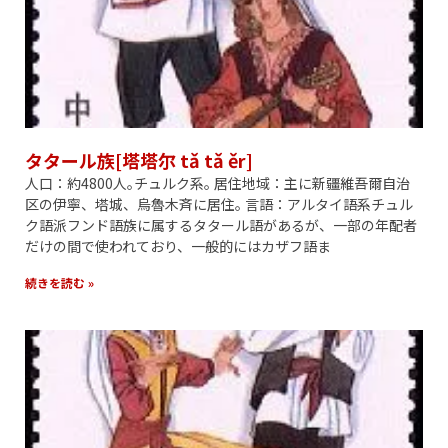
タタール族[塔塔尔 tǎ tǎ ěr]
人口：約4800人｡チュルク系｡ 居住地域：主に新疆維吾爾自治
区の伊寧、塔城、烏魯木斉に居住｡ 言語：アルタイ語系チュル
ク語派フンド語族に属するタタール語があるが、一部の年配者
だけの間で使われており、一般的にはカザフ語ま
続きを読む »