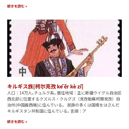
続きを読む »
キルギス族[柯尔克孜 kē ěr kè zī]
人口：14万人｡チュルク系｡ 居住地域：主に新疆ウイグル自治区
西北部に位置するクズルス・クルグズ（克孜勒蘇柯爾克孜）自
治州(中国最西端)に住んでいる。 民族の多くは国境をはさんだ
キルギスタン共和国に住んでいる｡ 言語：ア
続きを読む »