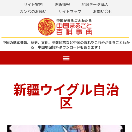
サイト案内
更新情報
地図データ購入
カンパのお願い
サイトマップ
お問い合せ
コ
ン
テ
ン
中国の基本情報、歴史、文化、少数民族など中国のあれやこれやがまるごとわか
る！
中国地図無料ダウンロードもあります！
ツ
へ
ス
キ
ッ
新疆ウイグル自治
プ
区