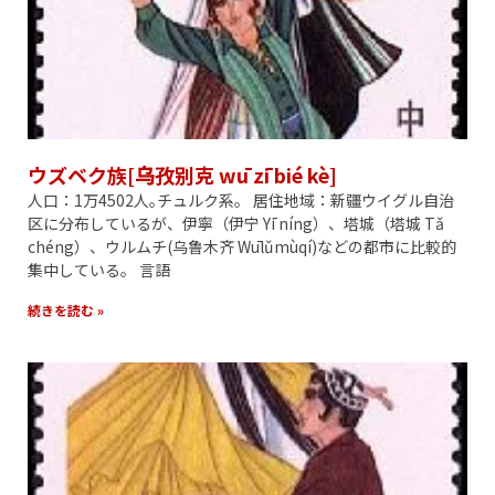
ウズベク族[乌孜别克 wū zī bié kè]
人口：1万4502人｡チュルク系。 居住地域：新疆ウイグル自治
区に分布しているが、伊寧（伊宁 Yī níng）、塔城（塔城 Tǎ
chéng）、ウルムチ(乌鲁木齐 Wūlǔmùqí)などの都市に比較的
集中している。 言語
続きを読む »