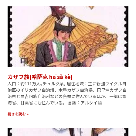
カザフ族[哈萨克 hā sà kè]
人口：約111万人｡チュルク系｡ 居住地域：主に新彊ウイグル自
治区のイリカザフ自治州、木塁カザフ自治県、巴里坤カザフ自
治県と昌吉回族自治州などの各県に住んでいるほか、一部は青
海省、甘粛省にも住んでいる。 言語：アルタイ語
続きを読む »