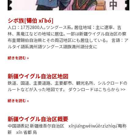
シボ族[锡伯 xī bó]
人口：17万2800人｡ツングース系｡ 居住地域：主に遼寧、吉
林、黒竜江などの地域に居住｡ 一部は新疆ウイグル自治区の察
布査爾錫伯自治県とその周辺地区にも居住している。 言語：ア
ルタイ語系満州語ツングース語族満州語分支に
続きを読む »
新疆ウイグル自治区地図
鉄道、国道、主要道路、主要都市、観光名所、シルクロードの
ルートなどが入った地図です。 ダウンロードはこちらから >>
続きを読む »
新疆ウイグル自治区概要
中国語表記 新疆维吾尔自治区 xīnjiāngwéiwúěrzìzhìqū 略称
新 xīn 省都 烏