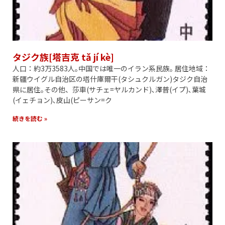
タジク族[塔吉克 tǎ jí kè]
人口：約3万3583人｡中国では唯一のイラン系民族｡ 居住地域：
新疆ウイグル自治区の塔什庫爾干(タシュクルガン)タジク自治
県に居住｡その他、莎車(サチェ=ヤルカンド)､澤普(イプ)､葉城
(イェチョン)､皮山(ピーサン=ク
続きを読む »