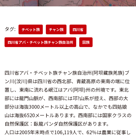
タグ:
チベット族
チャン族
四川省
四川省アバ・チベット族チャン族自治州
回族
四川省アバ・チベット族チャン族自治州(阿坝藏族羌族)ブ
ン川(汶川)県は四川省の西北部、青蔵高原の東南の端に位
置し、東南に流れる岷江はアバ(阿坝)州の州境です。東北
部には龍門山脈が、西南部には邛?山系が控え、西部の大
部分は海抜3000メートル以上の高山で、なかでも四姑娘
山は海抜6520メートルあります。西南部には国家クラスの
自然保護区：臥龍パンダ自然保護区があります。
人口は2005年末時点で106,119人で、62％は農業に従事し