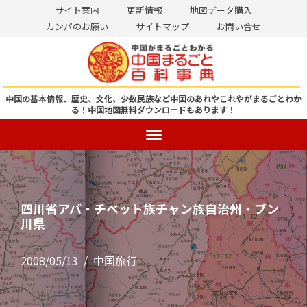
サイト案内
更新情報
地図データ購入
カンパのお願い
サイトマップ
お問い合せ
コ
ン
テ
ン
中国の基本情報、歴史、文化、少数民族など中国のあれやこれやがまるごとわか
る！
中国地図無料ダウンロードもあります！
ツ
へ
ス
キ
ッ
四川省アバ・チベット族チャン族自治州・ブン
プ
川県
2008/05/13
中国旅行