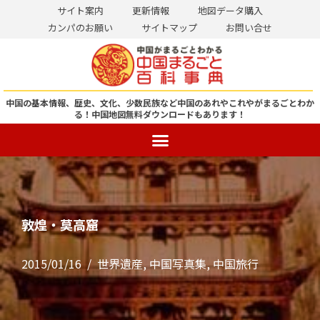
サイト案内
更新情報
地図データ購入
カンパのお願い
サイトマップ
お問い合せ
コ
ン
テ
ン
中国の基本情報、歴史、文化、少数民族など中国のあれやこれやがまるごとわか
る！
中国地図無料ダウンロードもあります！
ツ
へ
ス
キ
ッ
プ
敦煌・莫高窟
2015/01/16
世界遺産
,
中国写真集
,
中国旅行