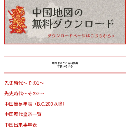
中国まるごと百科事典
年表いろいろ
先史時代～その1～
先史時代～その2～
中国簡易年表（B.C.200以降）
中国歴代皇帝一覧
中国出来事年表