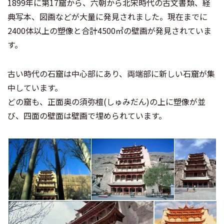
1899年に第17窟から、六朝から北宋時代の古文書類、経
典写本、図画などが大量に発見されました。現在までに
2400体以上の塑像と合計4500㎡の壁画が発見されていま
す。
古い時代の石窟は中心部にあり、両端部に新しい石窟が集
中しています。
どの窟も、正面奥の須弥檀(しゅみだん)の上に塑像が並
び、四面の壁面は壁画で埋められています。