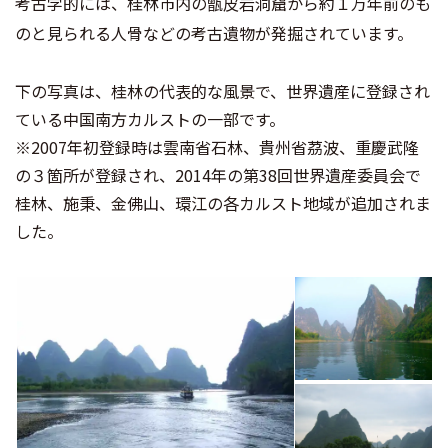
考古学的には、桂林市内の
洞窟から約１万年前のも
甑皮岩
のと見られる人骨などの考古遺物が発掘されています。
下の写真は、桂林の代表的な風景で、世界遺産に登録され
ている中国南方カルストの一部です。
※2007年初登録時は雲南省石林、貴州省茘波、重慶武隆
の３箇所が登録され、2014年の第38回世界遺産委員会で
桂林、施秉、金佛山、環江の各カルスト地域が追加されま
した。