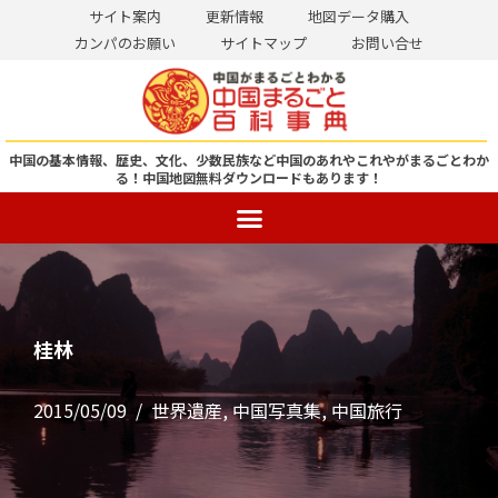
サイト案内
更新情報
地図データ購入
カンパのお願い
サイトマップ
お問い合せ
コ
ン
テ
ン
中国の基本情報、歴史、文化、少数民族など中国のあれやこれやがまるごとわか
る！
中国地図無料ダウンロードもあります！
ツ
へ
ス
キ
ッ
プ
桂林
2015/05/09
世界遺産
,
中国写真集
,
中国旅行