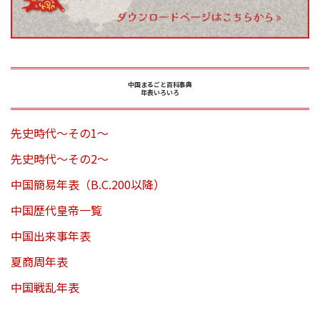
中国まるごと百科事典
年表いろいろ
先史時代～その1～
先史時代～その2～
中国簡易年表（B.C.200以降）
中国歴代皇帝一覧
中国出来事年表
夏商周年表
中国戦乱年表