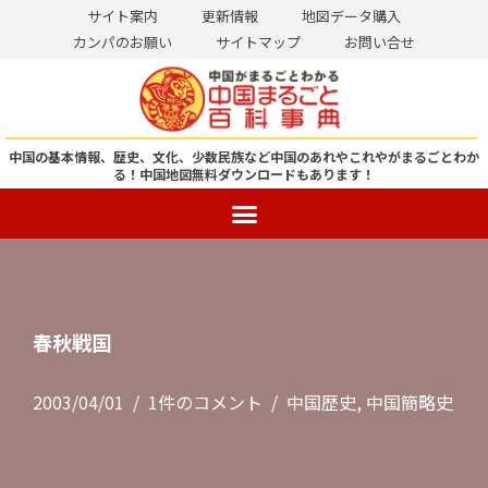
サイト案内
更新情報
地図データ購入
カンパのお願い
サイトマップ
お問い合せ
コ
ン
テ
ン
中国の基本情報、歴史、文化、少数民族など中国のあれやこれやがまるごとわか
る！
中国地図無料ダウンロードもあります！
ツ
へ
ス
キ
ッ
プ
春秋戦国
2003/04/01
1件のコメント
中国歴史
,
中国簡略史