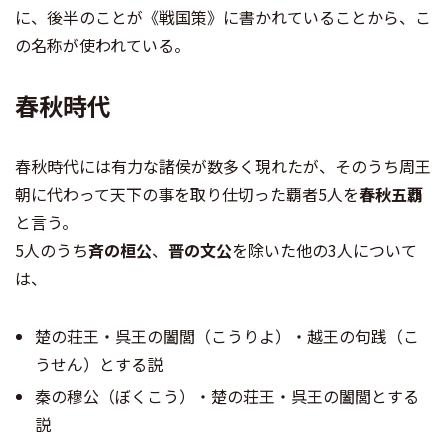
に、後半のことが《戦国策》に書かれていることから、こ
の名称が使われている。
春秋時代
春秋時代には有力な諸侯が数多く現れたが、そのうち周王
朝に代わって天下の事を取り仕切った覇者5人を
春秋五覇
と言う。
5人のうち
斉の桓公
、
晋の文公
を除いた他の3人について
は、
楚の荘王・呉王の闔閭（こうりよ）・越王の句践（こ
うせん）とする説
秦の穆公（ぼくこう）・楚の荘王・呉王の闔閭とする
説