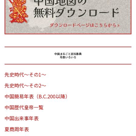
中国まるごと百科事典
年表いろいろ
先史時代～その1～
先史時代～その2～
中国簡易年表（B.C.200以降）
中国歴代皇帝一覧
中国出来事年表
夏商周年表