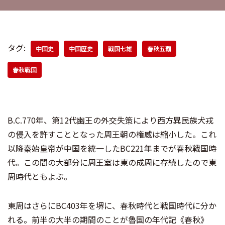
タグ:
中国史
中国歴史
戦国七雄
春秋五覇
春秋戦国
B.C.770年、第12代幽王の外交失策により西方異民族犬戎
の侵入を許すこととなった周王朝の権威は縮小した。これ
以降秦始皇帝が中国を統一したBC221年までが春秋戦国時
代。この間の大部分に周王室は東の成周に存続したので東
周時代ともよぶ。
東周はさらにBC403年を堺に、春秋時代と戦国時代に分か
れる。前半の大半の期間のことが魯国の年代記《春秋》