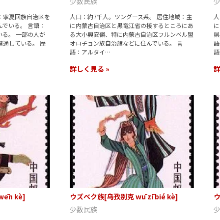
少数民族
域：寧夏回族自治区を
人口：約7千人。ツングース系。 居住地域：主
人
でいる。 言語：
に内蒙古自治区と黒竜江省の接するところにあ
に
る。 一部の人が
る大小興安嶺、特に内蒙古自治区フルンベル盟
県
通している。 歴
オロチョン族自治旗などに住んでいる。 言
語
語：アルタイ…
語
詳しく見る »
詳
ēn kè]
ウズベク族[乌孜别克 wū zī bié kè]
ウ
少数民族