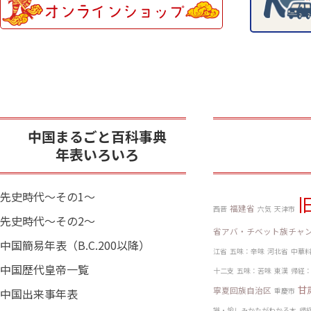
中国まるごと百科事典
年表いろいろ
先史時代～その1～
福建省
西晋
六気
天津市
先史時代～その2～
省アバ・チベット族チャ
中国簡易年表（B.C.200以降）
江省
五味：辛味
河北省
中華
中国歴代皇帝一覧
十二支
五味：苦味
東漢
帰経
甘
寧夏回族自治区
中国出来事年表
重慶市
識・愉しみかたがわかる本
帰