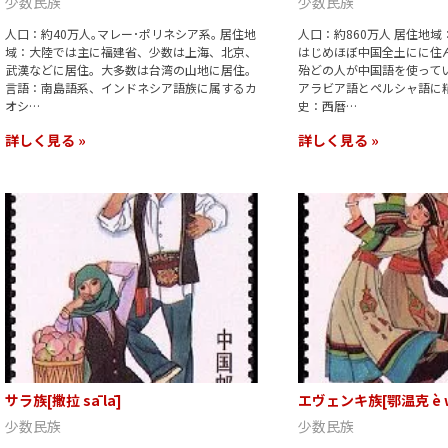
少数民族
少数民族
人口：約40万人｡マレー･ポリネシア系｡ 居住地
人口：約860万人 居住地
域：大陸では主に福建省、少数は上海、北京、
はじめほぼ中国全土にに住ん
武漢などに居住。大多数は台湾の山地に居住｡
殆どの人が中国語を使ってい
言語：南島語系、インドネシア語族に属するカ
アラビア語とペルシャ語に精
オシ…
史：西暦…
詳しく見る »
詳しく見る »
サラ族[撒拉 sā lā]
エヴェンキ族[鄂温克 è w
少数民族
少数民族