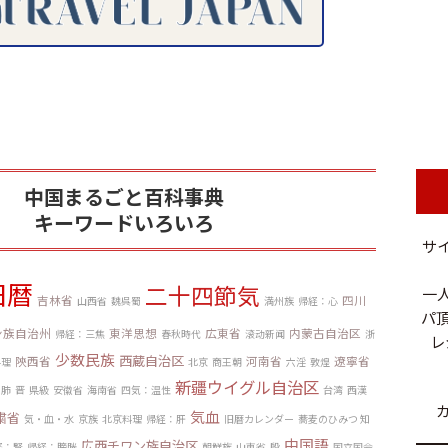
中国まるごと百科事典
キーワードいろいろ
サ
旧暦
二十四節気
一
吉林省
四川
山西省
魏呉蜀
満州族
帰経：心
パ頂
ン族自治州
東洋思想
広東省
内蒙古自治区
帰経：三焦
春秋時代
滚动新闻
浙
レ
少数民族
西蔵自治区
陝西省
河南省
遼寧省
料理
北京
商王朝
六淫
敦煌
新疆ウイグル自治区
：肺
晋
県級
安徽省
海南省
四気：温性
台湾
西漢
気血
粛省
気・血・水
京族
北京料理
帰経：肝
旧暦カレンダー
蕎麦のひみつ 知
中国語
広西チワン族自治区
経：腎
帰経：膀胱
朝鮮族
山東省
殷
国立国会