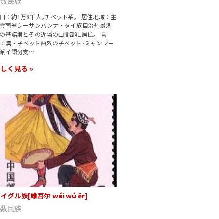
少数民族
口：約1万8千人｡チベット系。 居住地域：主
雲南省シーサンパンナ・タイ族自治州景洪
の基諾郷とその近隣の山間部に居住。 言
：漢・チベット語系のチベット･ミャンマー
派イ語分支…
しく見る »
イグル族[维吾尔 wéi wú ěr]
少数民族