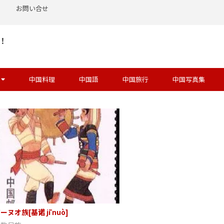
お問い合せ
！
中国料理
中国語
中国旅行
中国写真集
ーヌオ族[基诺 jī nuò]