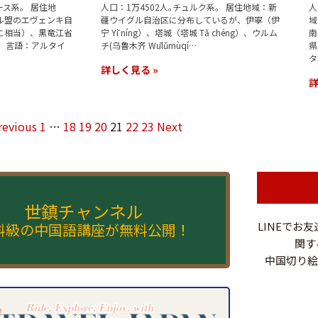
ース系。 居住地
人口：1万4502人｡チュルク系。 居住地域：新
人
ル盟のエヴェンキ自
疆ウイグル自治区に分布しているが、伊寧（伊
域
に相当）、黒竜江省
宁 Yī níng）、塔城（塔城 Tǎ chéng）、ウルム
南
 言語：アルタイ
チ(乌鲁木齐 Wūlǔmùqí…
県
タ
詳しく見る »
詳
revious
1
…
18
19
20
21
22
23
Next
世鎮チャンネル
LINEでお
料級の中国語講座が無料公開！
関す
中国切り絵