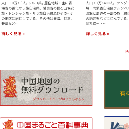
人口：8万7千人｡トルコ系｡ 居住地域：主に青
人口：2万6400人。ツング
海省の循化サラ族自治県、甘粛省の積石山保安
域：内蒙古自治区フルンベ
族・トンシャン族・サラ族自治県及びその付近
治旗と周辺の一部の旗（県
の地区に居住している。その他は青海、甘粛、
の訥河県などに住んでいる。
新疆など…
語系満州・…
詳しく見る »
詳しく見る »
P
有