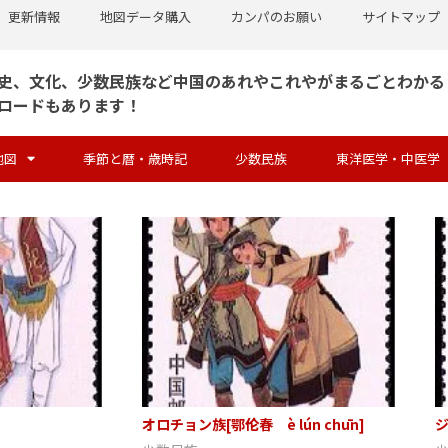
更新情報
地図データ購入
カンパのお願い
サイトマップ
史、文化、少数民族など中国のあれやこれやがまるごとわかる
ロードもあります！
地図
季節と暦・歳時記
少数民族
東洋医学・中医学
オロチョン族[鄂伦春 è lún chūn]
ジ