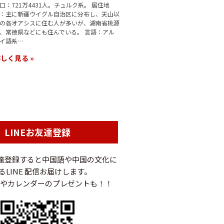
口：721万4431人。チュルク系。 居住地
：主に新疆ウイグル自治区に分布し、天山以
の各オアシスに住む人が多いが、湖南省桃源
、常徳県などにも住んでいる。 言語：アル
イ語系…
しく見る »
LINEお友達登録
友達登録すると中国語や中国の文化に
るLINE 配信お届けします。
やカレンダーのプレゼントも！！