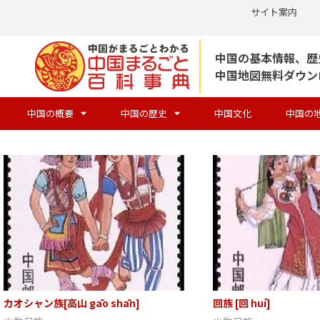
サイト案内
コ
中国の基本情報、歴
ン
中国地図無料ダウン
テ
ン
中国の概要
中国の歴史
中国文化
中国の
ツ
へ
ス
キ
ッ
プ
カオシャン族[高山 gāo shān]
回族 [回 huí]