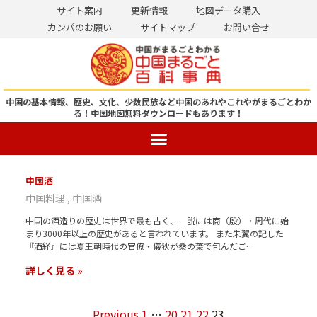
サイト案内
更新情報
地図データ購入
カンパのお願い
サイトマップ
お問い合せ
コ
ン
テ
ン
中国の基本情報、歴史、文化、少数民族など中国のあれやこれやがまるごとわか
る！
中国地図無料ダウンロードもあります！
ツ
へ
ス
キ
中国酒
ッ
中国料理
中国酒
プ
中国の酒造りの歴史は世界で最も古く、一説には商（殷）・周代に始
まり3000年以上の歴史があると言われています。 また朱翼の記した
『酒経』には夏王朝時代の官僚・儀狄が桑の葉で包んだご…
詳しく見る »
Previous
1
…
20
21
22
23