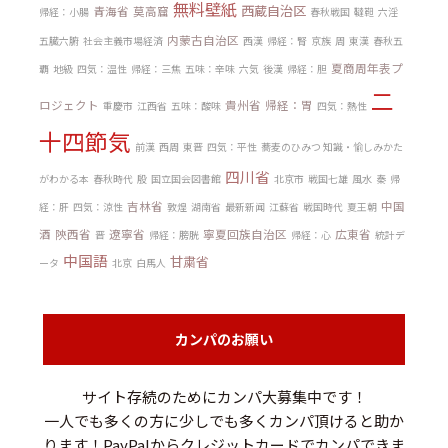
無料壁紙
西蔵自治区
青海省
莫高窟
帰経：小腸
春秋戦国
韃靼
六淫
内蒙古自治区
五臓六腑
社会主義市場経済
西漢
帰経：腎
京族
周
東漢
春秋五
夏商周年表プ
覇
地級
四気：温性
帰経：三焦
五味：辛味
六気
後漢
帰経：胆
二
ロジェクト
貴州省
帰経：胃
重慶市
江西省
五味：酸味
四気：熱性
十四節気
前漢
西周
東晋
四気：平性
蕎麦のひみつ 知識・愉しみかた
四川省
がわかる本
春秋時代
殷
国立国会図書館
北京市
戦国七雄
風水
秦
帰
吉林省
中国
経：肝
四気：涼性
敦煌
湖南省
最新新闻
江蘇省
戦国時代
夏王朝
酒
陝西省
遼寧省
寧夏回族自治区
広東省
晋
帰経：膀胱
帰経：心
統計デ
中国語
甘粛省
ータ
北京
白馬人
カンパのお願い
サイト存続のためにカンパ大募集中です！
一人でも多くの方に少しでも多くカンパ頂けると助か
ります！PayPalからクレジットカードでカンパできま